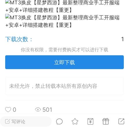
排行
在线
小黑屋
下载次数：
1
实时动态
直播
你没有权限，需要付费购买才可以进行下载
立即下载
Lv.8
极品会员
靓号
黑凤梨
 21:51
电脑端
外挂制作
未经允许，禁止转载本站所有原创内容
该内容只允许登录的用户查看
0
501
写评论