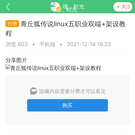
嗖，时光
关注
青丘狐传说linux五职业双端+架设教
程
浏览 603
•
手机端
•
2021-12-14 18:22
分享图片
SNS基于wordpress开发
你所看见
隐藏内容需要付费才可以看见
购买
更新
商城
视频