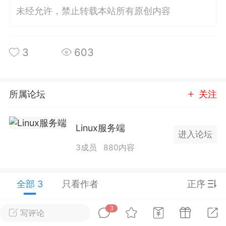
未经允许，禁止转载本站所有原创内容
排行
在线
小黑屋
3
603
实时动态
直播
所属论坛
关注
Linux服务端
Lv.8
极品会员
靓号
黑凤梨
进入论坛
 21:51
电脑端
外挂制作
3成员
880内容
该内容只允许登录的用户查看
全部 3
只看作者
正序
3
写评论