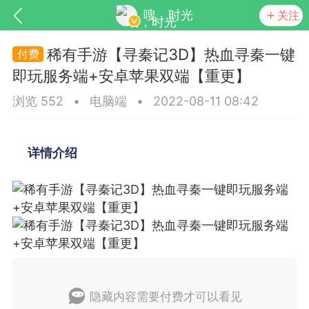
嗖，时光
关注
稀有手游【寻秦记3D】热血寻秦一键
即玩服务端+安卓苹果双端【重更】
浏览 552
•
电脑端
•
2022-08-11 08:42
详情介绍
SNS基于wordpress开发
你所看见
更新
商城
视频
隐藏内容需要付费才可以看见