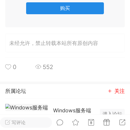
购买
排行
在线
小黑屋
实时动态
直播
未经允许，禁止转载本站所有原创内容
0
552
Lv.8
极品会员
靓号
黑凤梨
 21:51
电脑端
外挂制作
所属论坛
关注
该内容只允许登录的用户查看
Windows服务端
进入论坛
3成员
394内容
写评论