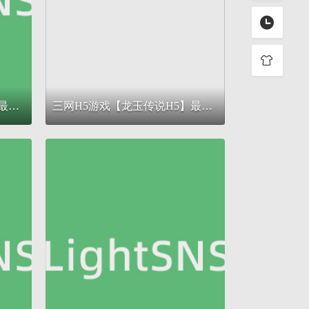
三网H5游戏【仙迹哪吒H5】最新整理单机一键即玩镜像服务端+Linux手工服务端+GM后台+详细搭建教程
三网H5游戏【龙玉传说H5】最新整理Linux手工服务端+GM后台+CKD后台+详细搭建教程