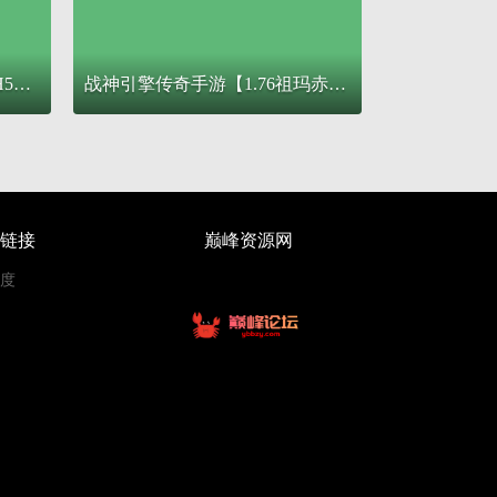
典藏三网H5游戏【血战屠龙H5】最新整理Win系复古服务端+GM后台+详细搭建教程
战神引擎传奇手游【1.76祖玛赤月经典复古升级白猪3】最新整理Win系复古服务端+安卓苹果双端+GM授权物品后台+详细搭建教程
链接
巅峰资源网
度