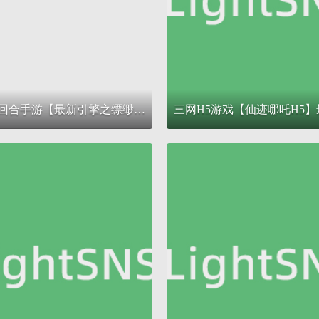
大话回合手游【最新引擎之缥缈西游修复版本】最新整理Linux手工服务端+安卓苹果双端+管理后台+详细搭建教程+视频教程