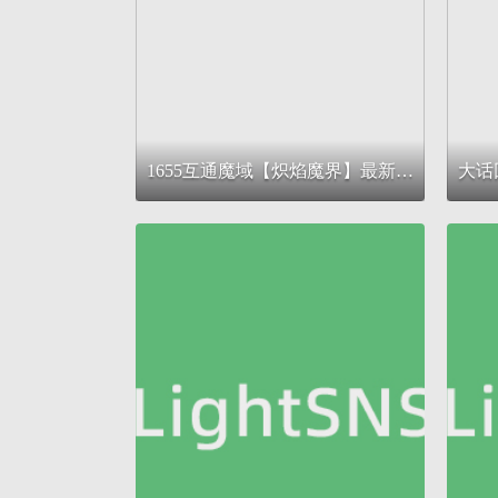
1655互通魔域【炽焰魔界】最新整理Win系半手工服务端+本地验证+本地注册+全套工具+详细搭建教程