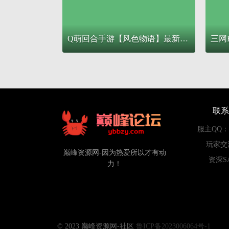
Q萌回合手游【风色物语】最新整理Linux手工服务端+安卓苹果双端+GM物品充值后台+详细搭建教程
联系
服主QQ：84
玩家交
巅峰资源网-因为热爱所以才有动
资深S
力！
© 2023 巅峰资源网-社区
鲁ICP备2023006064号-1