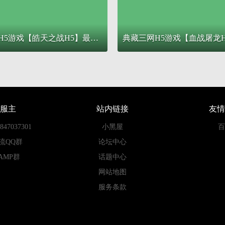
三网H5游戏【皓天之战H5】最新整理Win一键服务端+GM授权后台+详细搭建教程
服主
站内链接
友情
7037301
小黑屋
百
流QQ群
论坛中心
AMP群
话题中心
网站地图
服务条款