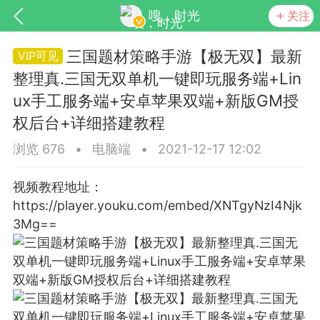
嗖，时光
关注
三国题材策略手游【极无双】最新
整理真.三国无双单机一键即玩服务端+Lin
ux手工服务端+安卓苹果双端+新版GM授
权后台+详细搭建教程
浏览 676
•
电脑端
•
2021-12-17 12:02
视频教程地址：
SNS基于wordpress开发
你所看见
https://player.youku.com/embed/XNTgyNzI4Njk
3Mg==
更新
商城
视频