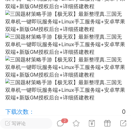
排行
在线
小黑屋
实时动态
直播
Lv.8
极品会员
靓号
黑凤梨
 21:51
电脑端
外挂制作
该内容只允许登录的用户查看
下载次数：
0
2
你没有权限，需要VIP用户才可以进行下载
写评论