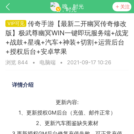
嗖，时光
关注
传奇手游【最新二开幽冥传奇修改
版】极武尊幽冥WIN一键即玩服务端+战宠
+战鼓+星魂+汽车+神装+切割+运营后台
+授权后台+安卓苹果
浏览 844
•
电脑端
•
2021-09-17 10:26
SNS基于wordpress开发
你所看见
详情介绍
更新内容:
1、更新授权GM后台（充值、邮件正常）
更新
商城
视频
2、更新汽车图鉴缺失素材
3.更新授权GM后台修复充值失败，可正常充值