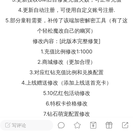
4.更新自动注册，可使用自定义账号注册.
排行
在线
小黑屋
5.部分童鞋需要，补传了该端加密解密工具（有了这
个轻松魔改自己的幽冥）
修改内容：[此版本完整修复]
实时动态
直播
1.充值比例修改1:1000
2.商城修改（更加合理）
3.对应红钻充值比例和兑换配置
Lv.8
极品会员
靓号
黑凤梨
4.上线赠送修改（添加上线送首充卡）
 21:51
电脑端
外挂制作
5.10亿红包活动修改
6.特权卡价格修改
该内容只允许登录的用户查看
7.钻石萌宠配置修改
8.抢红包数量
写评论