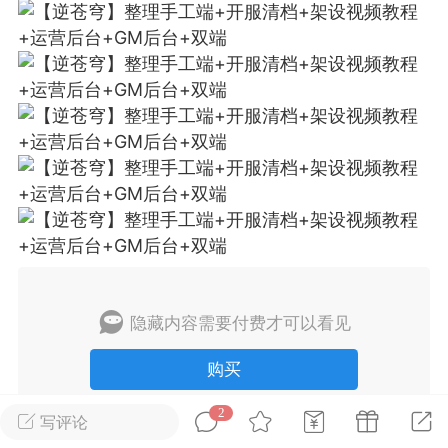
排行
在线
小黑屋
实时动态
直播
Lv.8
极品会员
靓号
黑凤梨
 21:51
电脑端
外挂制作
隐藏内容需要付费才可以看见
该内容只允许登录的用户查看
购买
2
写评论