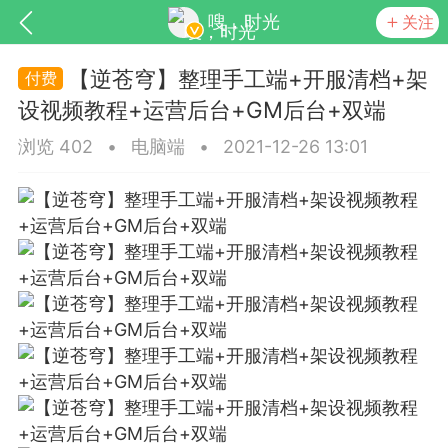
嗖，时光
关注
【逆苍穹】整理手工端+开服清档+架
设视频教程+运营后台+GM后台+双端
浏览 402
•
电脑端
•
2021-12-26 13:01
SNS基于wordpress开发
你所看见
更新
商城
视频