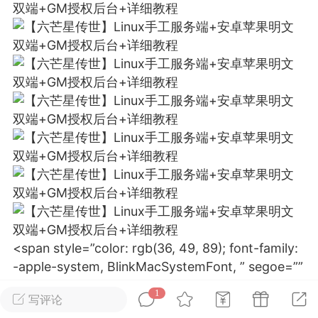
排行
在线
小黑屋
实时动态
直播
Lv.8
极品会员
靓号
黑凤梨
 21:51
电脑端
外挂制作
<span style=”color: rgb(36, 49, 89); font-family:
该内容只允许登录的用户查看
-apple-system, BlinkMacSystemFont, ” segoe=””
ui”,=”” roboto,=”” “helvetica=”” neue”,=”” arial,=””
1
写评论
“noto=”” sans”,=”” sans-serif,=”” “apple=””