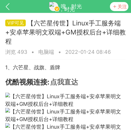
嗖，时光
关注
【六芒星传世】Linux手工服务端
+安卓苹果明文双端+GM授权后台+详细教
程
浏览 493
•
电脑端
•
2022-01-24 08:46
1、六芒星、战旗、盾牌
SNS基于wordpress开发
你所看见
优酷视频连接:
点我直达
更新
商城
视频