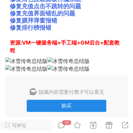
修复充值点击不跳转的问题
修复充值界面错乱的问题
排行
在线
小黑屋
修复膜拜弹窗报错
修复排行榜报错
实时动态
直播
资源:VM一键服务端+手工端+GM后台+配套教
程
Lv.8
极品会员
靓号
黑凤梨
 21:51
电脑端
外挂制作
隐藏内容需要付费才可以看见
购买
该内容只允许登录的用户查看
10
写评论