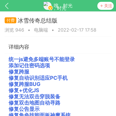
嗖，时光
关注
冰雪传奇总结版
浏览 946
•
电脑端
•
2022-02-17 17:58
详细内容
统一js避免多端账号不能登录
添加记住密码选项
SNS基于wordpress开发
你所看见
修复跨服
修复自动识别适应PC手机
修复跨服BUG
修复+优化JS
修复无法双击穿脱装备
更新
商城
视频
修复双击地图自动寻路
修复公告显示
修复角色技能面板神魔系统