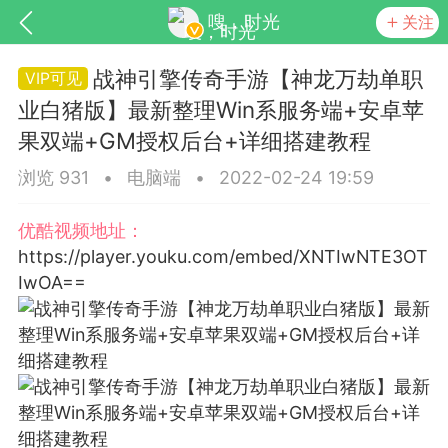
嗖，时光
关注
战神引擎传奇手游【神龙万劫单职
业白猪版】最新整理Win系服务端+安卓苹
果双端+GM授权后台+详细搭建教程
浏览 931
•
电脑端
•
2022-02-24 19:59
优酷视频地址：
https://player.youku.com/embed/XNTIwNTE3OT
见的每个模块，几乎都可以后台设置
超级强大
IwOA==
更新
商城
视频