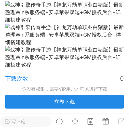
排行
在线
小黑屋
实时动态
直播
Lv.8
极品会员
靓号
黑凤梨
下载次数：
0
 21:51
电脑端
外挂制作
你没有权限，需要VIP用户才可以进行下载
立即下载
该内容只允许登录的用户查看
写评论
未经允许，禁止转载本站所有原创内容