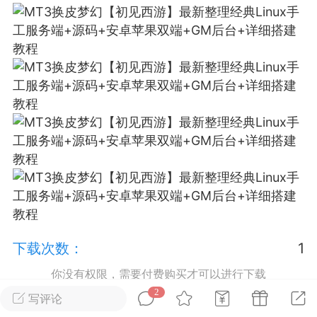
排行
在线
小黑屋
实时动态
直播
Lv.8
极品会员
靓号
黑凤梨
 21:51
电脑端
外挂制作
下载次数：
1
该内容只允许登录的用户查看
你没有权限，需要付费购买才可以进行下载
2
写评论
立即下载