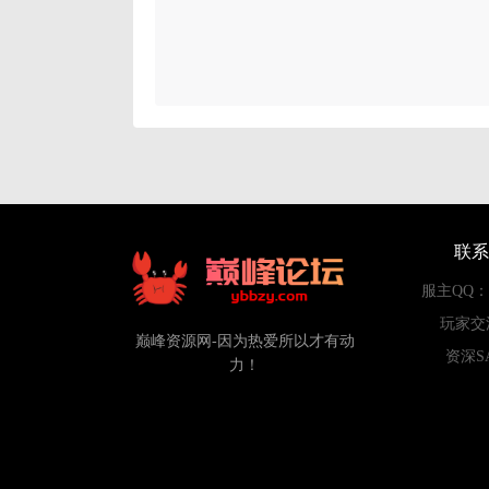
联系
服主QQ：84
玩家交
巅峰资源网-因为热爱所以才有动
资深S
力！