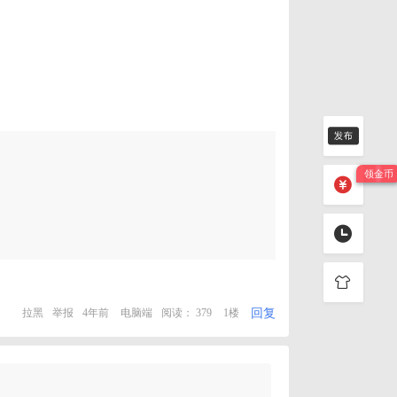
回复
拉黑
举报
4年前
电脑端
阅读： 379
1楼