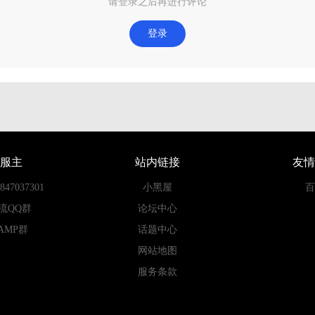
请登录之后再进行评论
登录
服主
站内链接
友情
7037301
小黑屋
百
流QQ群
论坛中心
AMP群
话题中心
网站地图
服务条款