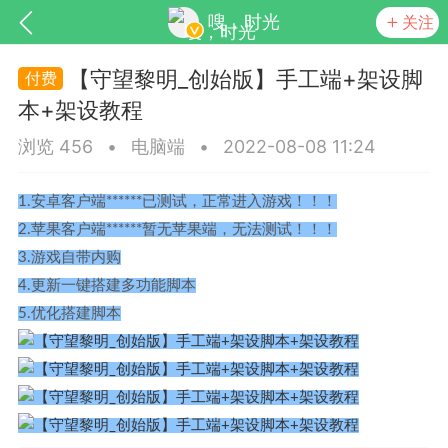
嗖，时光
关注
【守望黎明_创始版】手工端+架设脚
本+架设教程
浏览 456
•
电脑端
•
2022-08-08 11:24
1.安卓客户端******已测试，正常进入游戏！！！
2.苹果客户端******暂无苹果端，无法测试！！！
3.游戏自带内购
SNS基于wordpress开发
你所看见
4.更新一键搭建多功能脚本
5.优化搭建脚本
更新
商城
视频