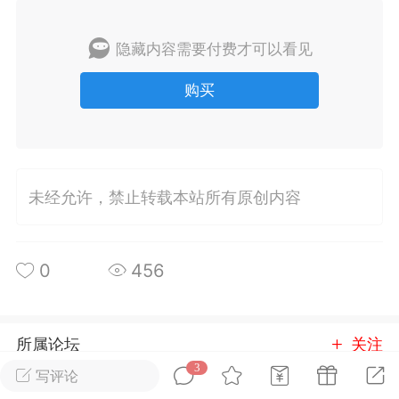
排行
在线
小黑屋
隐藏内容需要付费才可以看见
购买
实时动态
直播
未经允许，禁止转载本站所有原创内容
Lv.8
极品会员
靓号
黑凤梨
 21:51
电脑端
外挂制作
0
456
该内容只允许登录的用户查看
所属论坛
关注
3
写评论