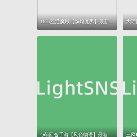
1655互通魔域【炽焰魔界】最新整理Win系半手工服务端+本地验证+本地注册+全套工具+详细搭建教程
Q萌回合手游【风色物语】最新整理Linux手工服务端+安卓苹果双端+GM物品充值后台+详细搭建教程