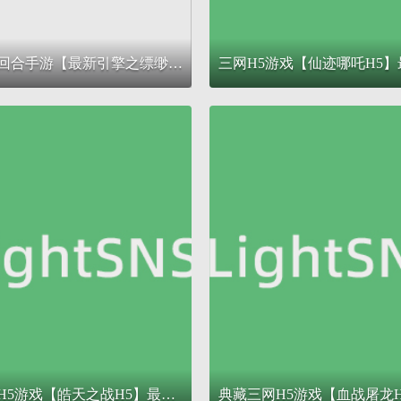
大话回合手游【最新引擎之缥缈西游修复版本】最新整理Linux手工服务端+安卓苹果双端+管理后台+详细搭建教程+视频教程
三网H5游戏【皓天之战H5】最新整理Win一键服务端+GM授权后台+详细搭建教程