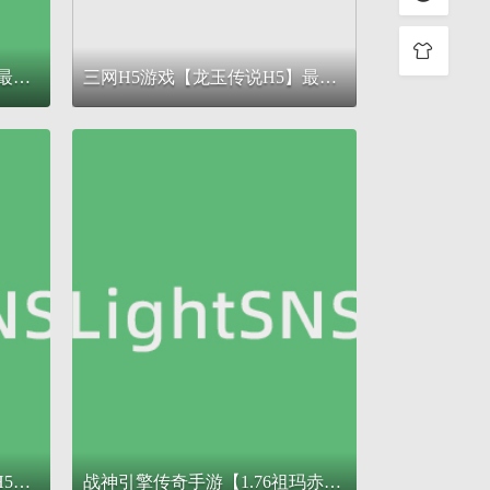
三网H5游戏【仙迹哪吒H5】最新整理单机一键即玩镜像服务端+Linux手工服务端+GM后台+详细搭建教程
三网H5游戏【龙玉传说H5】最新整理Linux手工服务端+GM后台+CKD后台+详细搭建教程
典藏三网H5游戏【血战屠龙H5】最新整理Win系复古服务端+GM后台+详细搭建教程
战神引擎传奇手游【1.76祖玛赤月经典复古升级白猪3】最新整理Win系复古服务端+安卓苹果双端+GM授权物品后台+详细搭建教程