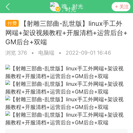
嗖，时光
关注
【射雕三部曲-乱世版】linux手工外
网端+架设视频教程+开服清档+运营后台+
GM后台+双端
浏览 376
•
电脑端
•
2022-09-01 16:46
SNS基于wordpress开发
你所看见
更新
商城
视频