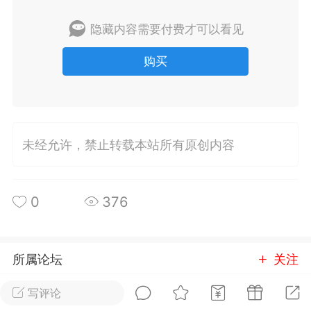
隐藏内容需要付费才可以看见
排行
在线
小黑屋
购买
实时动态
直播
未经允许，禁止转载本站所有原创内容
Lv.8
极品会员
靓号
黑凤梨
 21:51
电脑端
外挂制作
0
376
该内容只允许登录的用户查看
所属论坛
关注
写评论
Linux服务端