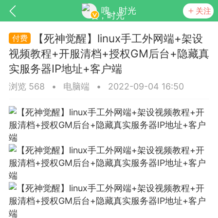
嗖，时光
关注
【死神觉醒】linux手工外网端+架设
视频教程+开服清档+授权GM后台+隐藏真
实服务器IP地址+客户端
浏览 568
•
电脑端
•
2022-09-04 16:50
见的每个模块，几乎都可以后台设置
超级强大
更新
商城
视频