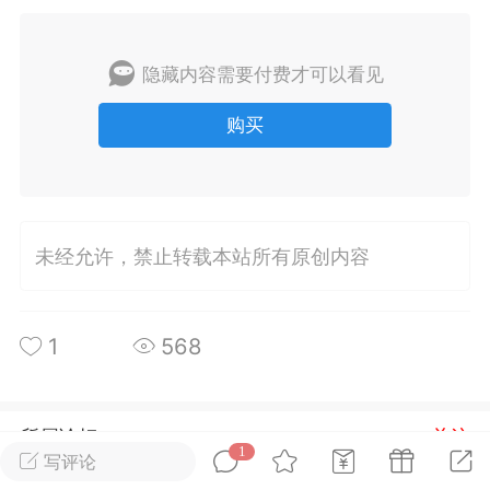
排行
在线
小黑屋
隐藏内容需要付费才可以看见
购买
实时动态
直播
未经允许，禁止转载本站所有原创内容
Lv.8
极品会员
靓号
黑凤梨
 21:51
电脑端
外挂制作
1
568
该内容只允许登录的用户查看
所属论坛
关注
1
写评论