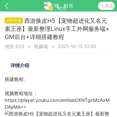
嗖，时光
关注
西游换皮H5【宠物超进化又名元
素王座】最新整理Linux手工外网服务端+
GM后台+详细搭建教程
浏览 629
•
电脑端
•
2021-10-15 13:05
详情介绍
SNS基于wordpress开发
你所看见
搭建教程:
视频教程地址：
https://player.youku.com/embed/XNTgxMzAxM
更新
商城
视频
DAyMA==