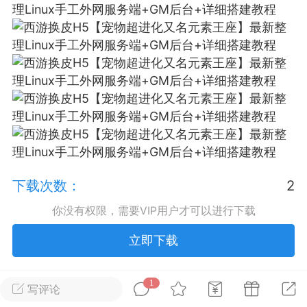
排行
在线
小黑屋
实时动态
直播
Lv.8
极品会员
靓号
黑凤梨
下载次数：
2
 21:51
电脑端
外挂制作
你没有权限，需要VIP用户才可以进行下载
立即下载
该内容只允许登录的用户查看
1
写评论
未经允许，禁止转载本站所有原创内容