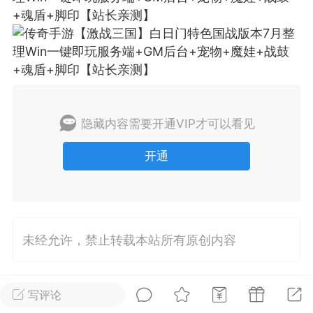
排行
在线
小黑屋
实时动态
直播
隐藏内容需要开通VIP才可以看见
开通
Lv.8
极品会员
靓号
黑凤梨
 21:51
电脑端
外挂制作
未经允许，禁止转载本站所有原创内容
该内容只允许登录的用户查看
写评论
0
274