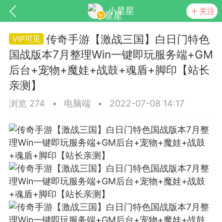
小星星
关注
传奇手游【激战三国】白日门特色
国战版本7月整理Win一键即玩服务端+GM
后台+宠物+魔娃+战鼓+魂盾+脚印【站长
亲测】
浏览 274
•
电脑端
•
2022-07-08 14:17
SNS基于wordpress开发
你所看见
更新
商城
视频