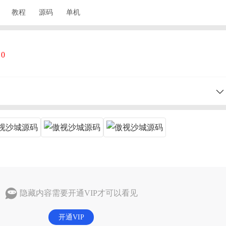
教程
源码
单机
：
0
隐藏内容需要开通VIP才可以看见
开通VIP