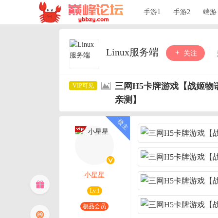
手游1
手游2
端游
Linux服务端
关注
三网H5卡牌游戏【战姬物语
亲测】
小星星
Lv.1
极品会员