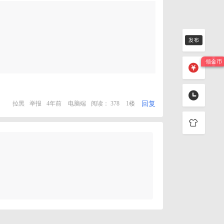
回复
拉黑
举报
4年前
电脑端
阅读： 378
1楼