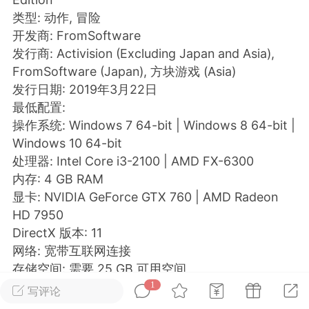
类型: 动作, 冒险
排行
在线
小黑屋
开发商: FromSoftware
发行商: Activision (Excluding Japan and Asia),
FromSoftware (Japan), 方块游戏 (Asia)
发行日期: 2019年3月22日
实时动态
直播
最低配置:
操作系统: Windows 7 64-bit | Windows 8 64-bit |
Windows 10 64-bit
处理器: Intel Core i3-2100 | AMD FX-6300
Lv.8
极品会员
靓号
黑凤梨
内存: 4 GB RAM
 21:51
电脑端
外挂制作
显卡: NVIDIA GeForce GTX 760 | AMD Radeon
HD 7950
DirectX 版本: 11
该内容只允许登录的用户查看
网络: 宽带互联网连接
存储空间: 需要 25 GB 可用空间
声卡: DirectX 11 Compatible
1
写评论