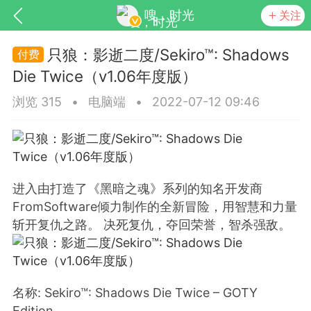
嗖，时光
关注
只狼：影逝二度/Sekiro™: Shadows
Die Twice（v1.06年度版）
浏览 315
•
电脑端
•
2022-07-12 09:46
SNS基于wordpress开发
你所看见
进入由打造了《黑暗之魂》系列的知名开发商
FromSoftware倾力制作的全新冒险，用智慧和力量
斩开复仇之路。 决死复仇，夺回荣誉，智杀强敌。
更新
商城
视频
名称: Sekiro™: Shadows Die Twice – GOTY
Edition