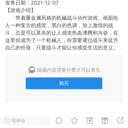
发售日期：2021-12-07
【游戏介绍】
排行
在线
小黑屋
带着重金属风格的机械战斗动作游戏，画面给
人一种复古的感觉，黑白的色调，加上激情的战
斗，总是可以莫名的让人感觉热血沸腾和兴奋，在
这里你成为了一个机械人，你需要通过战斗来提升
实时动态
直播
自己的价值，只要战斗才能让你感觉生活的意义。
隐藏内容需要付费才可以看见
Lv.8
极品会员
靓号
黑凤梨
 21:51
电脑端
外挂制作
购买
该内容只允许登录的用户查看
未经允许，禁止转载本站所有原创内容
写评论