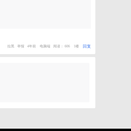
回复
拉黑
举报
4年前
电脑端
阅读： 606
1楼