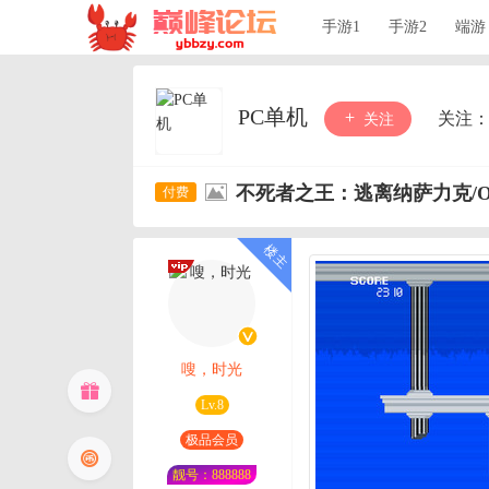
手游1
手游2
端游
PC单机
关注
关注
不死者之王：逃离纳萨力克/OVERL
嗖，时光
Lv.8
极品会员
靓号：888888