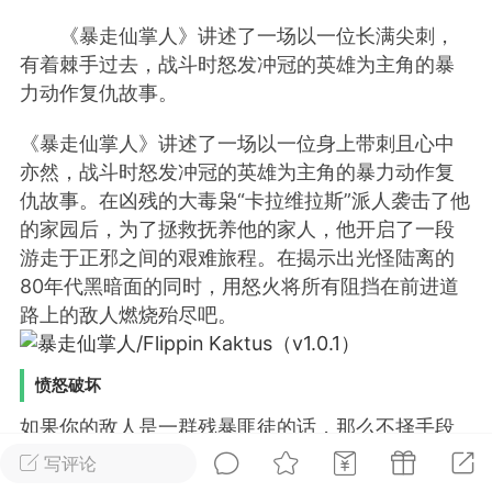
《暴走仙掌人》讲述了一场以一位长满尖刺，
排行
在线
小黑屋
有着棘手过去，战斗时怒发冲冠的英雄为主角的暴
力动作复仇故事。
《暴走仙掌人》讲述了一场以一位身上带刺且心中
实时动态
直播
亦然，战斗时怒发冲冠的英雄为主角的暴力动作复
仇故事。在凶残的大毒枭“卡拉维拉斯”派人袭击了他
的家园后，为了拯救抚养他的家人，他开启了一段
游走于正邪之间的艰难旅程。在揭示出光怪陆离的
Lv.8
极品会员
靓号
黑凤梨
80年代黑暗面的同时，用怒火将所有阻挡在前进道
 21:51
电脑端
外挂制作
路上的敌人燃烧殆尽吧。
愤怒破坏
该内容只允许登录的用户查看
如果你的敌人是一群残暴匪徒的话，那么不择手段
就是合理手段。无论是服用兴奋剂，又或是痛饮龙
写评论
舌兰，皆可以让仙掌人怒火满腔，从而大杀四方。