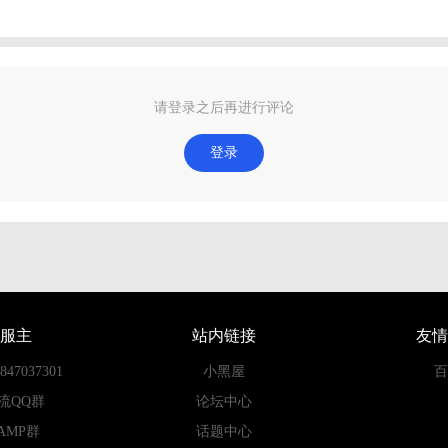
请登录之后再进行评论
登录
服主
站内链接
友情
7037301
小黑屋
百
流QQ群
论坛中心
AMP群
话题中心