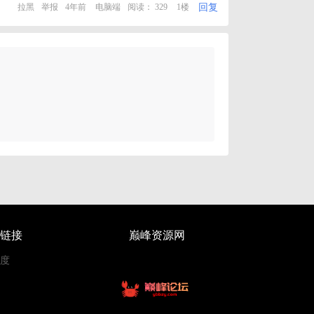
回复
拉黑
举报
4年前
电脑端
阅读： 329
1楼
链接
巅峰资源网
度