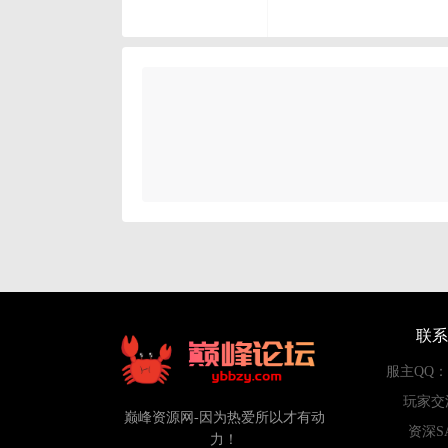
联系
服主QQ：84
玩家交
巅峰资源网-因为热爱所以才有动
资深S
力！