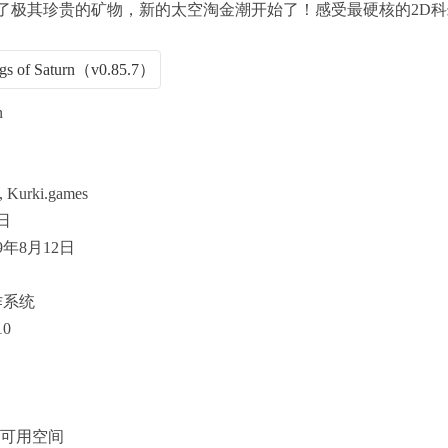
了极其珍贵的矿物，新的太空淘金潮开始了！感受最硬核的2D科
n
 Kurki.games
日
9年8月12日
作系统
10
B 可用空间