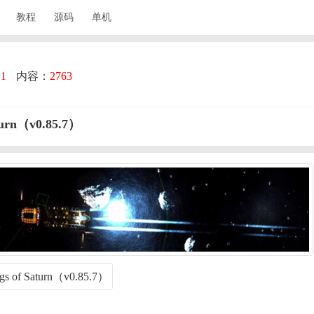
教程
源码
单机
：
1
内容：
2763
urn（v0.85.7）