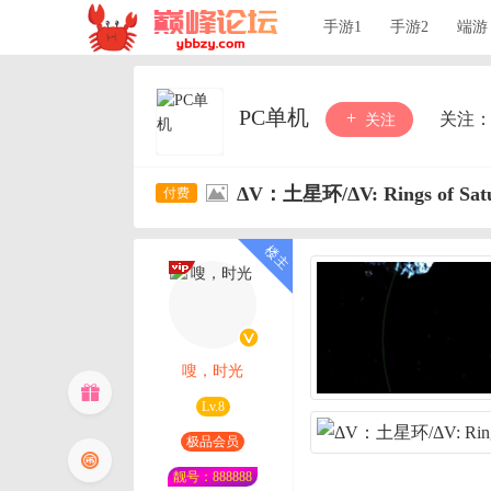
手游1
手游2
端游
PC单机
关注
关注
ΔV：土星环/ΔV: Rings of Sat
嗖，时光
Lv.8
极品会员
靓号：888888