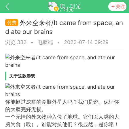
嗖，时光
关注
外来空来者/It came from space, an
d ate our brains
浏览 332
•
电脑端
•
2022-07-14 09:29
关于这款游戏
SNS基于wordpress开发
你所看见
你能挺过成群的食脑外星人吗？我们是说，保证你
的大脑完好无损。
更新
商城
视频
一个无情的外来物种入侵了地球。它们以人类的大
脑为食（唉）。谁能对抗他们？很显然，是你咯！