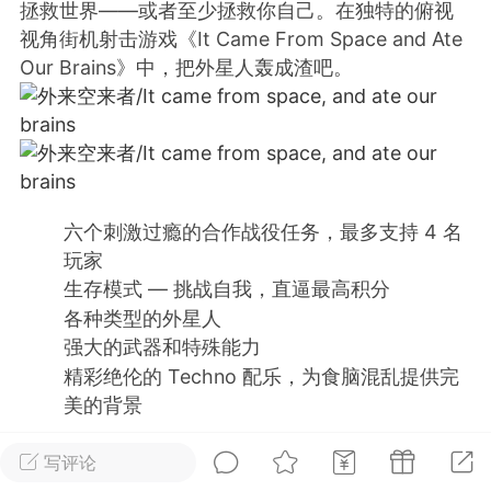
拯救世界——或者至少拯救你自己。在独特的俯视
视角街机射击游戏《It Came From Space and Ate
排行
在线
小黑屋
Our Brains》中，把外星人轰成渣吧。
实时动态
直播
六个刺激过瘾的合作战役任务，最多支持 4 名
玩家
Lv.8
极品会员
靓号
黑凤梨
生存模式 — 挑战自我，直逼最高积分
 21:51
电脑端
外挂制作
各种类型的外星人
强大的武器和特殊能力
精彩绝伦的 Techno 配乐，为食脑混乱提供完
该内容只允许登录的用户查看
美的背景
写评论