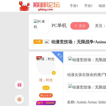
手游1
手游2
端游
PC单机
关注
关注
动漫竞技场：无限战争/Anime Aren
动漫女孩在致命的僵尸
嗖，时光
Lv.8
极品会员
名称: Anime Arena: Infini
靓号：888888