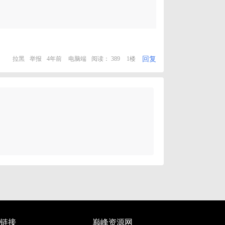
回复
拉黑
举报
4年前
电脑端
阅读： 389
1楼
链接
巅峰资源网