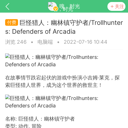
嗖，时光
关注
巨怪猎人：幽林镇守护者/Trollhunter
s: Defenders of Arcadia
浏览 246
•
电脑端
•
2022-07-16 10:44
强大的社交系统
Light
在故事情节跌宕起伏的游戏中扮演小吉姆·莱克，探
索巨怪猎人世界，成为这个世界的救世主！
更新
商城
视频
名称: 巨怪猎人：幽林镇守护者
类型: 动作, 冒险