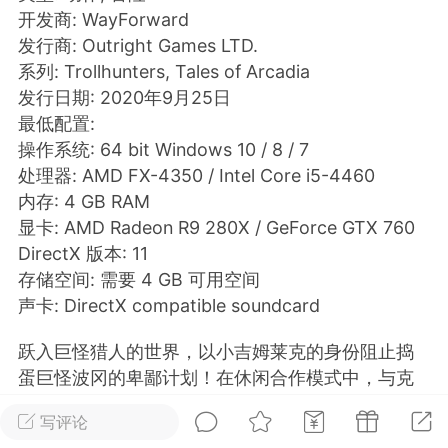
开发商: WayForward
排行
在线
小黑屋
发行商: Outright Games LTD.
系列: Trollhunters, Tales of Arcadia
发行日期: 2020年9月25日
最低配置:
实时动态
直播
操作系统: 64 bit Windows 10 / 8 / 7
处理器: AMD FX-4350 / Intel Core i5-4460
内存: 4 GB RAM
显卡: AMD Radeon R9 280X / GeForce GTX 760
DirectX 版本: 11
Lv.8
极品会员
靓号
黑凤梨
存储空间: 需要 4 GB 可用空间
 21:51
电脑端
外挂制作
声卡: DirectX compatible soundcard
跃入巨怪猎人的世界，以小吉姆莱克的身份阻止捣
该内容只允许登录的用户查看
蛋巨怪波冈的卑鄙计划！在休闲合作模式中，与克
莱尔结为队友，在多名可爱人物的帮助下，勇敢对
写评论
弈邪恶势力， 为阻止时空末日的发生出了一份力！