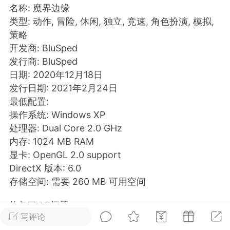
名称: 魔界边缘
类型: 动作, 冒险, 休闲, 独立, 竞速, 角色扮演, 模拟,
排行
在线
小黑屋
策略
开发商: BluSped
发行商: BluSped
实时动态
直播
日期: 2020年12月18日
发行日期: 2021年2月24日
最低配置:
操作系统: Windows XP
处理器: Dual Core 2.0 GHz
Lv.8
极品会员
靓号
黑凤梨
内存: 1024 MB RAM
 21:51
电脑端
外挂制作
显卡: OpenGL 2.0 support
DirectX 版本: 6.0
存储空间: 需要 260 MB 可用空间
该内容只允许登录的用户查看
修复了CG问题
写评论
修复了游戏中的一些错误