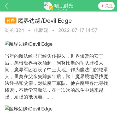
嗖，时光
关注
魔界边缘/Devil Edge
浏览 324
•
电脑端
•
2022-07-17 14:57
当年的魔法经书已经失传很久，世界短暂的安宁
后，黑暗魔界再次涌起，阿努比斯的军队肆横人
SNS基于wordpress开发
你所看见
间，魔界军团吞没了中土大地。作为魔法门的继承
人，里奥在父亲失踪多年后，踏上魔界境地寻找魔
法经书和父亲，对抗魔王军队。他在魔境各地寻找
线索，不断学习魔法，在一次次的战斗中越来越
强，顽强的抵抗着。。。
更新
商城
视频