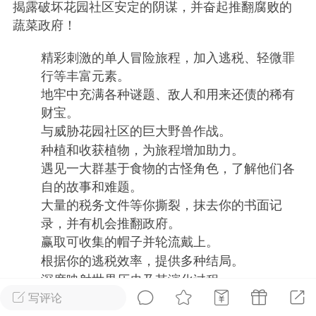
揭露破坏花园社区安定的阴谋，并奋起推翻腐败的
蔬菜政府！
排行
在线
小黑屋
精彩刺激的单人冒险旅程，加入逃税、轻微罪
行等丰富元素。
地牢中充满各种谜题、敌人和用来还债的稀有
实时动态
直播
财宝。
与威胁花园社区的巨大野兽作战。
种植和收获植物，为旅程增加助力。
遇见一大群基于食物的古怪角色，了解他们各
Lv.8
极品会员
靓号
黑凤梨
自的故事和难题。
 21:51
电脑端
外挂制作
大量的税务文件等你撕裂，抹去你的书面记
录，并有机会推翻政府。
赢取可收集的帽子并轮流戴上。
该内容只允许登录的用户查看
根据你的逃税效率，提供多种结局。
深度映射世界历史及其演化过程。
写评论