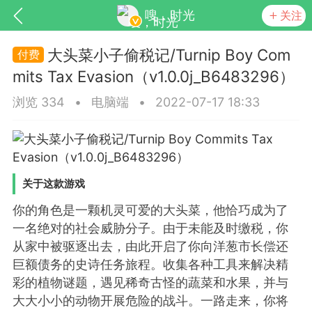
嗖，时光
关注
大头菜小子偷税记/Turnip Boy Com
mits Tax Evasion（v1.0.0j_B6483296）
浏览 334
•
电脑端
•
2022-07-17 18:33
关于这款游戏
SNS基于wordpress开发
你所看见
你的角色是一颗机灵可爱的大头菜，他恰巧成为了
一名绝对的社会威胁分子。由于未能及时缴税，你
从家中被驱逐出去，由此开启了你向洋葱市长偿还
巨额债务的史诗任务旅程。收集各种工具来解决精
更新
商城
视频
彩的植物谜题，遇见稀奇古怪的蔬菜和水果，并与
大大小小的动物开展危险的战斗。一路走来，你将