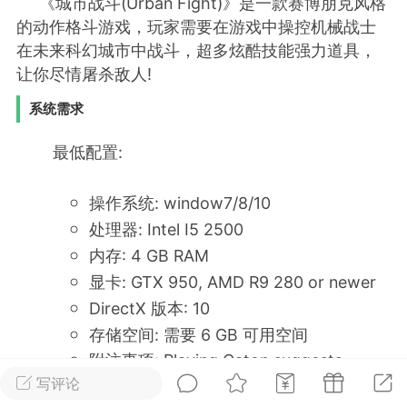
《城市战斗(Urban Fight)》是一款赛博朋克风格
的动作格斗游戏，玩家需要在游戏中操控机械战士
排行
在线
小黑屋
在未来科幻城市中战斗，超多炫酷技能强力道具，
让你尽情屠杀敌人!
系统需求
实时动态
直播
最低配置:
操作系统: window7/8/10
处理器: Intel I5 2500
Lv.8
极品会员
靓号
黑凤梨
内存: 4 GB RAM
 21:51
电脑端
外挂制作
显卡: GTX 950, AMD R9 280 or newer
DirectX 版本: 10
该内容只允许登录的用户查看
存储空间: 需要 6 GB 可用空间
附注事项: Playing Caton suggests
lowering the image quality
写评论