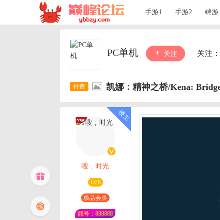
手游1
手游2
端游
PC单机
关注
关注
凯娜：精神之桥/Kena: Bridge o
嗖，时光
Lv.8
极品会员
靓号：888888