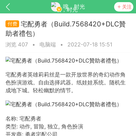
嗖，时光
关注
宅配勇者（Build.7568420+DLC贊
助者禮包）
浏览 407
•
电脑端
•
2022-07-18 15:51
宅配勇者英雄莉莉丝是一款开放世界的奇幻动作角
SNS基于wordpress开发
你所看见
色扮演游戏。自由选择武器。纸娃娃系统。随机生
成地下城。轻松幽默的情节。
名称: 宅配勇者
更新
商城
视频
类型: 动作, 冒险, 独立, 角色扮演
开发商: 勇者宅配公司