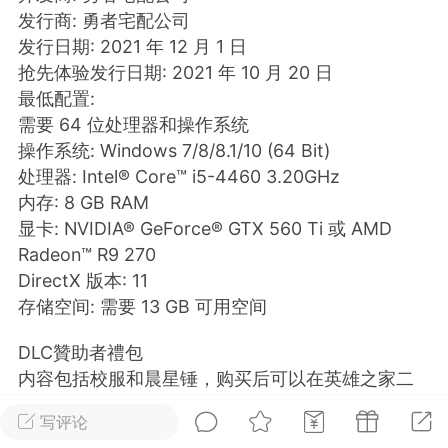
发行商: 勇者宅配公司
排行
在线
小黑屋
发行日期: 2021 年 12 月 1 日
抢先体验发行日期: 2021 年 10 月 20 日
最低配置:
需要 64 位处理器和操作系统
实时动态
直播
操作系统: Windows 7/8/8.1/10 (64 Bit)
处理器: Intel® Core™ i5-4460 3.20GHz
内存: 8 GB RAM
显卡: NVIDIA® GeForce® GTX 560 Ti 或 AMD
Radeon™ R9 270
Lv.8
极品会员
靓号
黑凤梨
DirectX 版本: 11
 21:51
电脑端
外挂制作
存储空间: 需要 13 GB 可用空间
DLC贊助者禮包
该内容只允许登录的用户查看
内容包括校服和晨星锤，购买后可以在英雄之家二
楼的宝箱中找到。
写评论
注意：如果你是一个筹款赞助商，你将得到它免