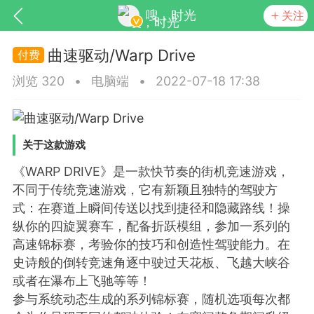
嗖，时光
关注
曲速驱动/Warp Drive
浏览 320
•
电脑端
•
2022-07-18 17:38
关于这款游戏
《WARP DRIVE》是一款快节奏的街机竞速游戏，
大的社交系统
LightSN
不同于传统竞速游戏，它有新颖且独特的驾驶方
式：在赛道上瞬间传送以找到捷径和隐藏路线！操
纵你的四旋翼赛车，配备折跃模组，参加一系列的
高速锦标赛，考验你的技巧和创造性驾驶能力。在
史诗般的倒转竞速角逐中驶过天花板、飞越大峡谷
更新
商城
视频
或者在瀑布上飞驰等等！
参与系统动态生成的系列锦标赛，随机选项每次都