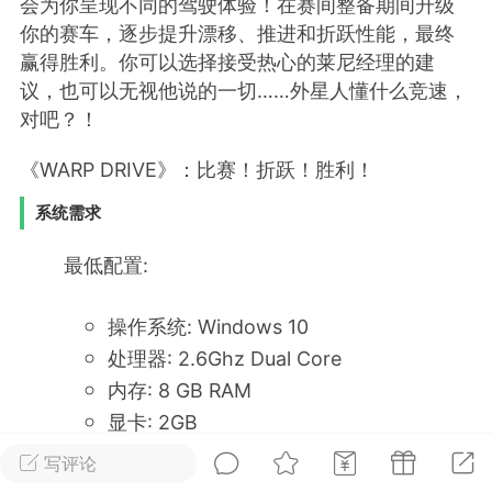
会为你呈现不同的驾驶体验！在赛间整备期间升级
你的赛车，逐步提升漂移、推进和折跃性能，最终
排行
在线
小黑屋
赢得胜利。你可以选择接受热心的莱尼经理的建
议，也可以无视他说的一切……外星人懂什么竞速，
对吧？！
实时动态
直播
《WARP DRIVE》：比赛！折跃！胜利！
系统需求
最低配置:
Lv.8
极品会员
靓号
黑凤梨
 21:51
电脑端
外挂制作
操作系统: Windows 10
处理器: 2.6Ghz Dual Core
内存: 8 GB RAM
该内容只允许登录的用户查看
显卡: 2GB
DirectX 版本: 11
写评论
存储空间: 需要 1536 MB 可用空间