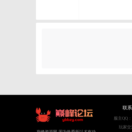
联系
服主QQ：84
玩家交
巅峰资源网-因为热爱所以才有动