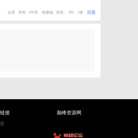
回复
拉黑
举报
4年前
电脑端
阅读： 386
1楼
链接
巅峰资源网
度