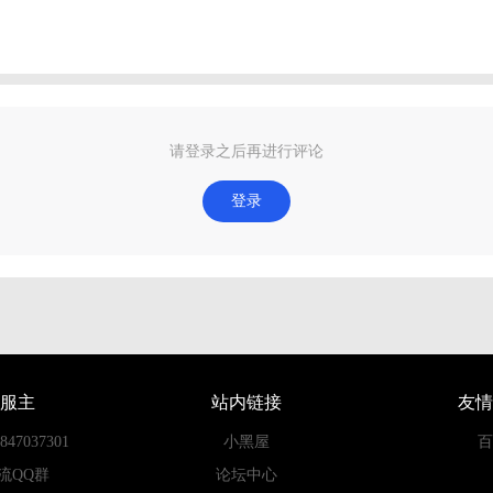
请登录之后再进行评论
登录
服主
站内链接
友情
7037301
小黑屋
百
流QQ群
论坛中心