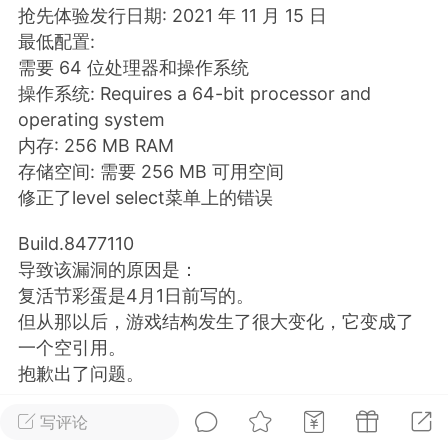
抢先体验发行日期: 2021 年 11 月 15 日
最低配置:
排行
在线
小黑屋
需要 64 位处理器和操作系统
操作系统: Requires a 64-bit processor and
operating system
实时动态
直播
内存: 256 MB RAM
存储空间: 需要 256 MB 可用空间
修正了level select菜单上的错误
Build.8477110
Lv.8
极品会员
靓号
黑凤梨
导致该漏洞的原因是：
 21:51
电脑端
外挂制作
复活节彩蛋是4月1日前写的。
但从那以后，游戏结构发生了很大变化，它变成了
一个空引用。
该内容只允许登录的用户查看
抱歉出了问题。
A=B是一款只有一条指令的编程游戏：A=B，意思是
写评论
将A替换为B。