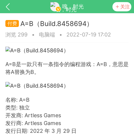
嗖，时光
关注
A=B（Build.8458694）
浏览 299
•
电脑端
•
2022-07-19 17:02
A=B是一款只有一条指令的编程游戏：A=B，意思是
将A替换为B。
SNS基于wordpress开发
你所看见
名称: A=B
类型: 独立
开发商: Artless Games
更新
商城
视频
发行商: Artless Games
发行日期: 2022 年 3 月 29 日