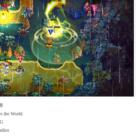
界
the World
G
dios