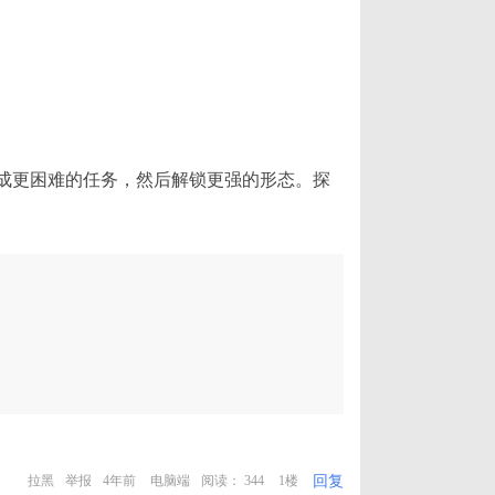
完成更困难的任务，然后解锁更强的形态。探
回复
拉黑
举报
4年前
电脑端
阅读： 344
1楼