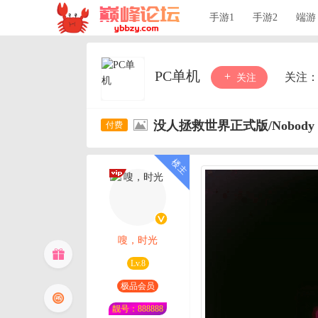
手游1
手游2
端游
PC单机
关注
关注
没人拯救世界正式版/Nobody Saves
嗖，时光
Lv.8
极品会员
靓号：888888