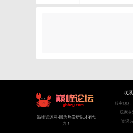
联系
服主QQ：84
玩家交
巅峰资源网-因为热爱所以才有动
资深S
力！