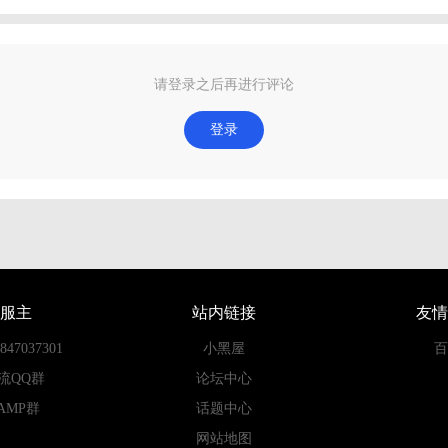
请登录之后再进行评论
登录
服主
站内链接
友情
7037301
小黑屋
百
流QQ群
论坛中心
AMP群
话题中心
网站地图