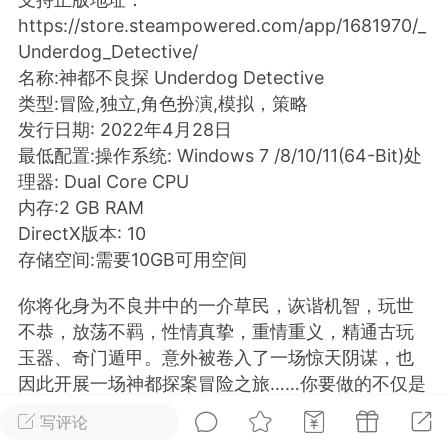
https://store.steampowered.com/app/1681970/_
排行
在线
小黑屋
Underdog_Detective/
名称:神都不良探 Underdog Detective
类型:冒险,独立,角色扮演,模拟，策略
发行日期: 2022年4月28日
实时动态
直播
最低配置:
操作系统: Windows 7 /8/10/11(64-Bit)处
理器: Dual Core CPU
内存:2 GB RAM
DirectX版本: 10
Lv.8
极品会员
靓号
黑凤梨
存储空间:需要10GB可用空间
 21:51
电脑端
外挂制作
你将化身为不良井中的一介草民，诙谐机智，玩世
不恭，放荡不羁，性情真挚，重情重义，精通古玩
玉器、奇门遁甲。意外被卷入了一场惊天阴谋，也
该内容只允许登录的用户查看
因此开展一场神都探案冒险之旅……你要做的不仅是
破解谜案，更是要活下去。
写评论
随着深入迷局，你会遇到各种谜题、陷阱，也将勇