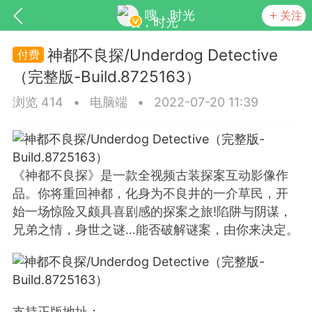
嗖，时光
关注
神都不良探/Underdog Detective
（完整版-Build.8725163）
浏览 414
•
电脑端
•
2022-07-20 11:39
《神都不良探》是一款全视频古装探案互动影像作
SNS基于wordpress开发
你所看见
品。你将重回神都，化身为不良井的一介草民，开
始一场惊险又颇具喜剧感的探案之旅!陷阱与阴谋，
兄弟之情，身世之谜…能否破解谜案，由你来决定。
更新
商城
视频
支持正版地址：