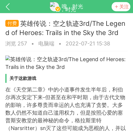
嗖，时光
关注
英雄传说：空之轨迹3rd/The Legen
d of Heroes: Trails in the Sky the 3rd
浏览 257
•
电脑端
•
2022-07-21 15:38
关于这款游戏
SNS基于wordpress开发
你所看见
在《天空第二章》中的小道事件发生半年后，利伯
尔再次安定下来-但甚至在和平时期，由于古代文物
的影响，许多尊贵而幸运的人也充满了贪婪。大多
数人仍然不知道自己滥用权力，但是按照心爱的塞
更新
商城
视频
普斯安教堂的最神秘的命令，格拉斯里特
（Narsritter）sn灭了这些可能成为恶棍的人，并以