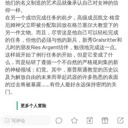
他们的名义制造的艺术品就像承认自己对女神的信
仰一样。
排行
在线
小黑屋
在另一个成功完成任务的前夕，高级成员凯文·格雷
厄姆神父立即被分配取回放在格兰塞尔大教堂下的
另一件文物。而且，尽管这是他自己可以轻松完成
的任务，但他仍必须与他的新兵，新秀Gralsritter和
实时动态
直播
儿时的朋友Ries Argent结伴，勉强地完成这一点。
这样就开始了例行任务的开始，但是它变成了什
么，而是钻研了遵循一个不自然的严格规则集的新
的神秘领域：幻觉。其中，塞普斯通教堂的历史以
Lv.8
极品会员
靓号
黑凤梨
及为解放自由的未来而举起武器的许多熟悉的表面
 21:51
电脑端
外挂制作
的过去将被暴露……有些人最好永远保持密闭的关
门。
该内容只允许登录的用户查看
更多个人冒险
《天空之路》（Trails in the Sky）已成为NPC
写评论
精心打造的角色的粉丝的最爱，而其最后一期