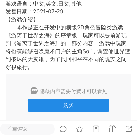
游戏语言：中文,英文,日文,其他
发售日期：2021-07-29
排行
在线
小黑屋
【游戏介绍】
本作是正在开发中的横版2D角色冒险类游戏
《游离于世界之海》的序章版，玩家可以提前游玩
到《游离于世界之海》的一部分内容。游戏中玩家
实时动态
直播
将扮演能够召唤魔术门户的主角Soli，调查使世界遭
到破坏的大灾难，为了找回和平在不同的现实之间
穿梭旅行。
Lv.8
极品会员
靓号
黑凤梨
 21:51
电脑端
外挂制作
隐藏内容需要付费才可以看见
购买
该内容只允许登录的用户查看
写评论