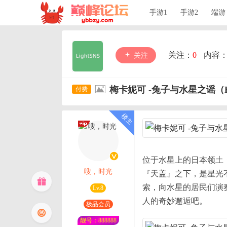
手游1
手游2
端游
关注：
0
内容
关注
梅卡妮可 -兔子与水星之谣（Bui
位于水星上的日本领土
嗖，时光
『天盖』之下，是星光
索，向水星的居民们演
Lv.8
人的奇妙邂逅吧。
极品会员
靓号：888888