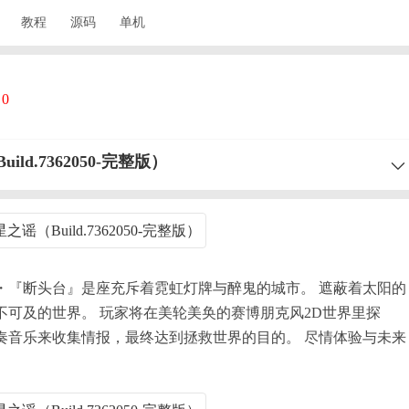
教程
源码
单机
：
0
ld.7362050-完整版）
・『断头台』是座充斥着霓虹灯牌与醉鬼的城市。 遮蔽着太阳的
不可及的世界。 玩家将在美轮美奂的赛博朋克风2D世界里探
奏音乐来收集情报，最终达到拯救世界的目的。 尽情体验与未来