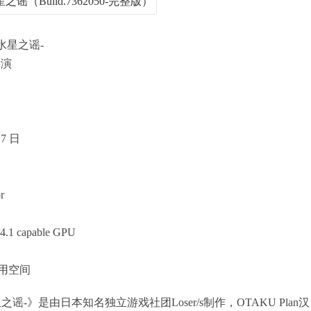
水星之谣-
扮演
17 日
r
4.1 capable GPU
可用空间
谣-》是由日本知名独立游戏社团Loser/s制作，OTAKU Plan汉