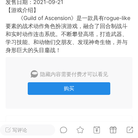
发售日期：2021-09-21
【游戏介绍】
排行
在线
小黑屋
《Guild of Ascension》是一款具有rogue-like
要素的战术动作角色扮演游戏，融合了回合制战斗
和实时动作连击系统。不断攀登高塔，打造武器、
学习技能、和动物们交朋友、发现神奇生物，并与
实时动态
直播
身形巨大的头目鏖战！
隐藏内容需要付费才可以看见
Lv.8
极品会员
靓号
黑凤梨
 21:51
电脑端
外挂制作
购买
该内容只允许登录的用户查看
未经允许，禁止转载本站所有原创内容
写评论