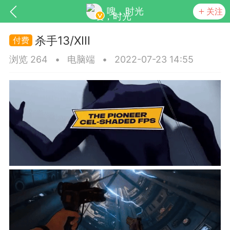
嗖，时光
关注
杀手13/XIII
浏览 264
•
电脑端
•
2022-07-23 14:55
SNS基于wordpress开发
你所看见
更新
商城
视频