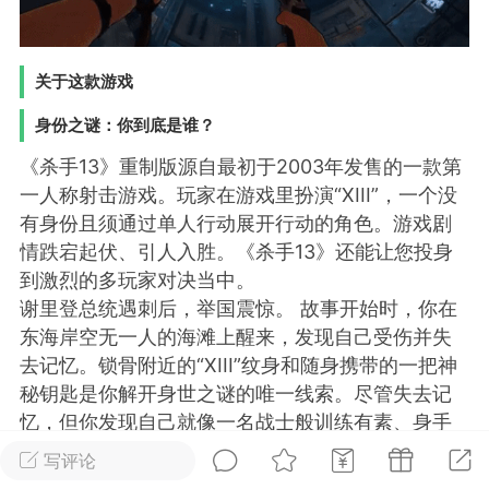
排行
在线
小黑屋
关于这款游戏
身份之谜：你到底是谁？
实时动态
直播
《杀手13》重制版源自最初于2003年发售的一款第
一人称射击游戏。玩家在游戏里扮演“XIII”，一个没
有身份且须通过单人行动展开行动的角色。游戏剧
情跌宕起伏、引人入胜。《杀手13》还能让您投身
到激烈的多玩家对决当中。
Lv.8
极品会员
靓号
黑凤梨
谢里登总统遇刺后，举国震惊。 故事开始时，你在
 21:51
电脑端
外挂制作
东海岸空无一人的海滩上醒来，发现自己受伤并失
去记忆。锁骨附近的“XIII”纹身和随身携带的一把神
该内容只允许登录的用户查看
秘钥匙是你解开身世之谜的唯一线索。尽管失去记
忆，但你发现自己就像一名战士般训练有素、身手
敏捷、反应快如闪电。你踏上了寻找过往的旅程，
写评论
却发现自己是美国总统谋杀案中的关键角色，且正