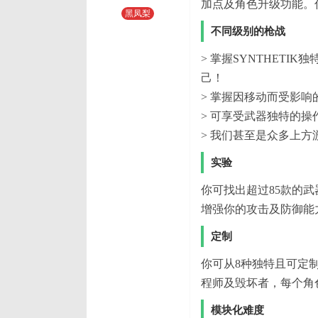
加点及角色升级功能。
黑凤梨
不同级别的枪战
> 掌握SYNTHET
己！
> 掌握因移动而受影
> 可享受武器独特的
> 我们甚至是众多上
实验
你可找出超过85款的
增强你的攻击及防御能
定制
你可从8种独特且可定
程师及毁坏者，每个角
模块化难度