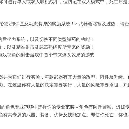
你可进行单人或双人联机战斗，但切记在双人模式中，死亡后是
IK独特的拆卸弹匣及动态装弹的奖励系统！> 武器会堵塞及过热，
响的后坐力系统，以及切换不同类型弹药的功能！
操作，以及精准射击及武器熟练度所带来的奖励！
方游戏视角的射击游戏中首个带来爆头效果的游戏
武器并为它们进行实验，每款武器有其大量的改型、附件及升级。
力。在这里你有大量的决定需要实行，大量的风险需要承担，并
制的角色专业范畴中选择你的专业范畴 – 角色有防暴警察、爆
色有其专属的武器、装备、优势及技能加点。即使你死亡，你也