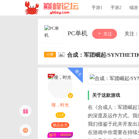
手游1
手游2
端游
PC单机
关注
关注
合成：军团崛起/SYNTHETIK: L
关于这款游戏
嗖，时光
在《合成人：军团崛起》（
Lv.8
的深度及运作方式。我
我们借鉴于此并开发出
极品会员
在游戏中你需要在持续
靓号：888888