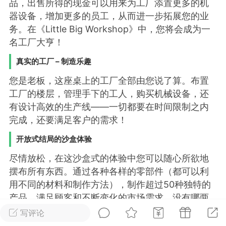
品，出售所得的现金可以用来为工厂添置更多的机
器设备，增加更多的员工，从而进一步拓展您的业
排行
在线
小黑屋
务。在《Little Big Workshop》中，您将会成为一
名工厂大亨！
真实的工厂 – 制造乐趣
实时动态
直播
您是老板，这座桌上的工厂全部由您说了算。布置
工厂的楼层，管理手下的工人，购买机械设备，还
有设计高效的生产线——一切都要在时间限制之内
完成，还要满足客户的需求！
Lv.8
极品会员
靓号
黑凤梨
开放式结局的沙盒体验
 21:51
电脑端
外挂制作
尽情放松，在这沙盒式的体验中您可以随心所欲地
摆布所有东西。通过各种各样的零部件（都可以利
该内容只允许登录的用户查看
用不同的材料和制作方法），制作超过50种独特的
产品，满足顾客和不断变化的市场需求。没有哪两
座工厂是完全一样的。
写评论