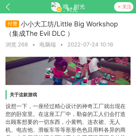
嗖，时光
关注
小小大工坊/Little Big Workshop
（集成The Evil DLC ）
浏览 268
•
电脑端
•
2022-07-24 10:16
SNS基于wordpress开发
你所看见
关于这款游戏
设想一下，一座经过精心设计的神奇工厂就出现在
您的卧室里。在这座工厂中，勤奋的工人们会打造
更新
商城
视频
出顾客想要的一切东西，小黄鸭、连衣裙、无人
机、电吉他、滑板车等等形形色色且用料各异的商