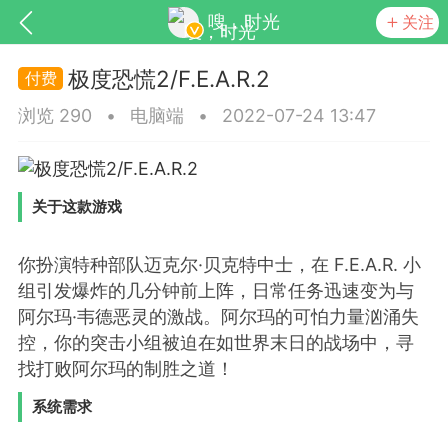
嗖，时光
关注
极度恐慌2/F.E.A.R.2
浏览 290
•
电脑端
•
2022-07-24 13:47
关于这款游戏
你扮演特种部队迈克尔·贝克特中士，在 F.E.A.R. 小
SNS基于wordpress开发
你所看见
组引发爆炸的几分钟前上阵，日常任务迅速变为与
阿尔玛·韦德恶灵的激战。阿尔玛的可怕力量汹涌失
控，你的突击小组被迫在如世界末日的战场中，寻
找打败阿尔玛的制胜之道！
更新
商城
视频
系统需求