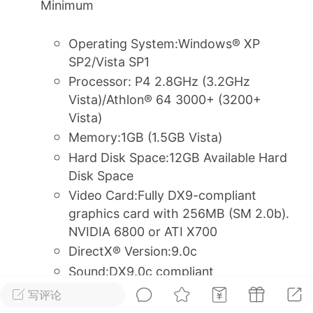
Minimum
排行
在线
小黑屋
Operating System:Windows® XP
SP2/Vista SP1
Processor: P4 2.8GHz (3.2GHz
Vista)/Athlon® 64 3000+ (3200+
实时动态
直播
Vista)
Memory:1GB (1.5GB Vista)
Hard Disk Space:12GB Available Hard
Disk Space
Lv.8
极品会员
靓号
黑凤梨
Video Card:Fully DX9-compliant
 21:51
电脑端
外挂制作
graphics card with 256MB (SM 2.0b).
NVIDIA 6800 or ATI X700
DirectX® Version:9.0c
该内容只允许登录的用户查看
Sound:DX9.0c compliant
Internet Connection:Broadband
写评论