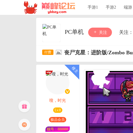
手游1
手游2
端游
PC单机
关注
关注
丧尸克星：进阶版/Zombo Buste
嗖，时光
Lv.8
极品会员
靓号：888888