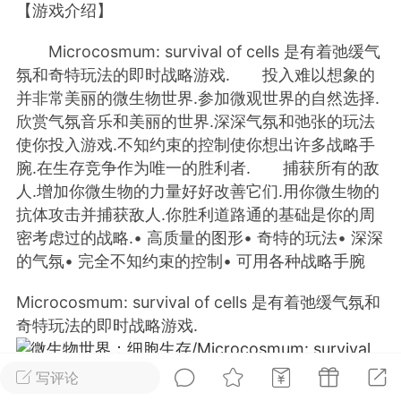
【游戏介绍】
排行
在线
小黑屋
Microcosmum: survival of cells 是有着弛缓气
氛和奇特玩法的即时战略游戏. 投入难以想象的
并非常美丽的微生物世界.参加微观世界的自然选择.
欣赏气氛音乐和美丽的世界.深深气氛和弛张的玩法
实时动态
直播
使你投入游戏.不知约束的控制使你想出许多战略手
腕.在生存竞争作为唯一的胜利者. 捕获所有的敌
人.增加你微生物的力量好好改善它们.用你微生物的
抗体攻击并捕获敌人.你胜利道路通的基础是你的周
Lv.8
极品会员
靓号
黑凤梨
密考虑过的战略.• 高质量的图形• 奇特的玩法• 深深
 21:51
电脑端
外挂制作
的气氛• 完全不知约束的控制• 可用各种战略手腕
Microcosmum: survival of cells 是有着弛缓气氛和
该内容只允许登录的用户查看
奇特玩法的即时战略游戏.
写评论
投入难以想象的并非常美丽的微生物世界.参加微观