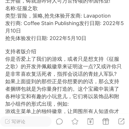
土开疆，铸就游吟诗人可万世传颂的帝国伟业!
名称:征服之歌
排行
在线
小黑屋
类型:冒险，策略,抢先体验开发商: Lavapotion
发行商: Coffee Stain Publishing发行日期: 2022年5
月10日
抢先体验发行日期: 2022年5月10日
实时动态
直播
支持者版介绍
你是否爱上了我们的游戏，或者只是想支持《征服
之歌》的开发并佩戴徽章来证明这一点?又或许你只
Lv.8
极品会员
靓号
黑凤梨
是非常喜欢复活死者，指挥会说话的青娃人军队?
如果上面提到的那些正是你想要的的话，那么支持
 21:51
电脑端
外挂制作
者捆绑包就是为你量身打造的。这个宝藏中装满了
各种珍宝和有趣的小玩意儿，它们将以装饰品和附
该内容只允许登录的用户查看
加小组件的形式出现，例如:
游戏主菜单上的独特徽章，让周围所有人知道你才
是那个集美貌与财富于一身的人【*】每场游戏中将
写评论
会有一只小宠物伴随着你的第一个行使者英雄单位