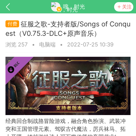
嗖，时光
关注
征服之歌-支持者版/Songs of Conqu
est（V0.75.3-DLC+原声音乐）
浏览 257
•
电脑端
•
2022-07-25 10:39
SNS基于wordpress开发
你所看见
更新
商城
视频
经典回合制战胳冒险游戏，融合角色扮演、武装冲
突和王国管理元素。驾驭古代魔法，厉兵袜马、拓